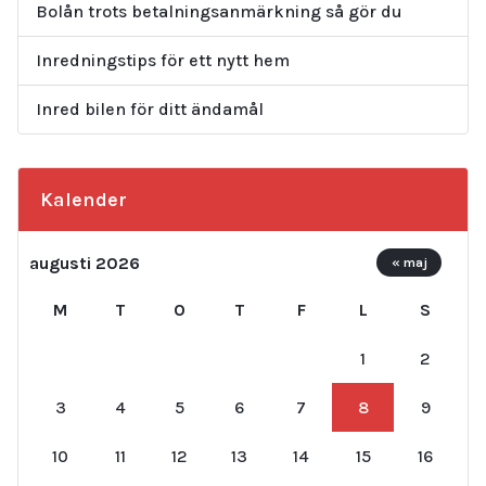
Bolån trots betalningsanmärkning så gör du
Inredningstips för ett nytt hem
Inred bilen för ditt ändamål
Kalender
augusti 2026
« maj
M
T
O
T
F
L
S
1
2
3
4
5
6
7
8
9
10
11
12
13
14
15
16