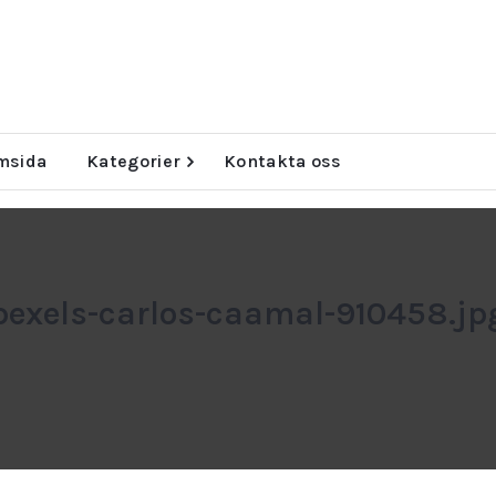
msida
Kategorier
Kontakta oss
pexels-carlos-caamal-910458.jp