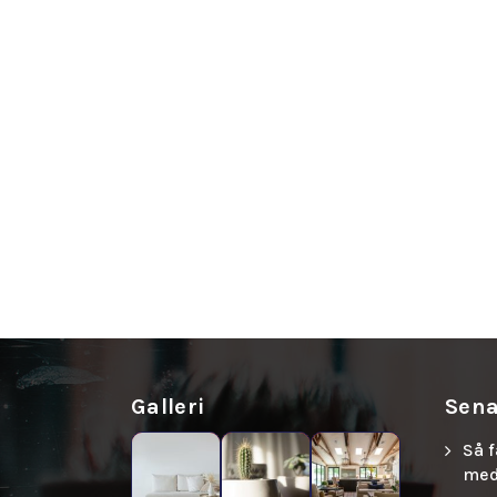
Galleri
Sena
Så f
med