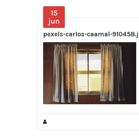
15
jun
pexels-carlos-caamal-910458.