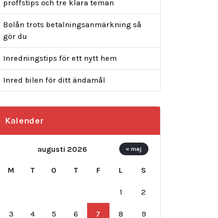
proffstips och tre klara teman
Bolån trots betalningsanmärkning så
gör du
Inredningstips för ett nytt hem
Inred bilen för ditt ändamål
Kalender
augusti 2026
« maj
M
T
O
T
F
L
S
1
2
3
4
5
6
7
8
9