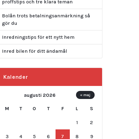
proffstips och tre klara teman
Bolån trots betalningsanmärkning så
gör du
Inredningstips för ett nytt hem
Inred bilen för ditt ändamål
Kalender
augusti 2026
« maj
M
T
O
T
F
L
S
1
2
3
4
5
6
7
8
9