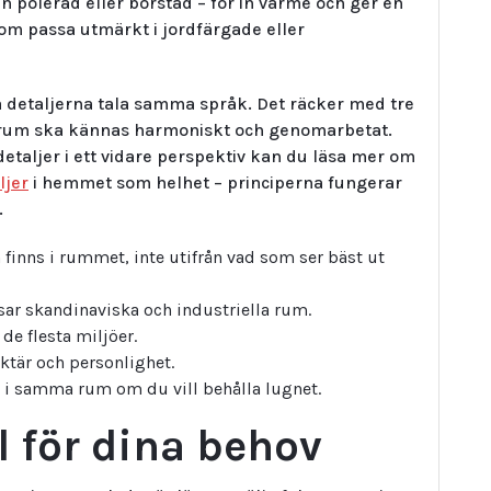
 polerad eller borstad – för in värme och ger en
som passa utmärkt i jordfärgade eller
a detaljerna tala samma språk. Det räcker med tre
ett rum ska kännas harmoniskt och genomarbetat.
detaljer i ett vidare perspektiv kan du läsa mer om
ljer
i hemmet som helhet – principerna fungerar
.
n finns i rummet, inte utifrån vad som ser bäst ut
sar skandinaviska och industriella rum.
 de flesta miljöer.
aktär och personlighet.
er i samma rum om du vill behålla lugnet.
l för dina behov