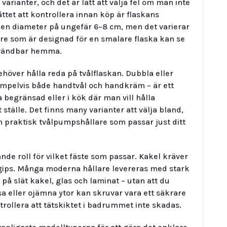
arianter, och det är lätt att välja fel om man inte
åttet att kontrollera innan köp är flaskans
r en diameter på ungefär 6–8 cm, men det varierar
re som är designad för en smalare flaska kan se
användbar hemma.
höver hålla reda på tvålflaskan. Dubbla eller
empelvis både handtvål och handkräm – är ett
 begränsad eller i kök där man vill hålla
älle. Det finns many varianter att välja bland,
 en praktisk tvålpumpshållare som passar just ditt
de roll för vilket fäste som passar. Kakel kräver
gips. Många moderna hållare levereras med stark
å slät kakel, glas och laminat – utan att du
a eller ojämna ytor kan skruvar vara ett säkrare
rollera att tätskiktet i badrummet inte skadas.