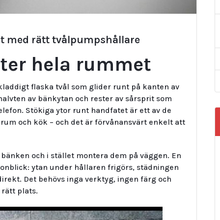
et med rätt tvålpumpshållare
fter hela rummet
kladdigt flaska tvål som glider runt på kanten av
alvten av bänkytan och rester av sårsprit som
lefon. Stökiga ytor runt handfatet är ett av de
um och kök – och det är förvånansvärt enkelt att
n bänken och i stället montera dem på väggen. En
gonblick: ytan under hållaren frigörs, städningen
direkt. Det behövs inga verktyg, ingen färg och
rätt plats.