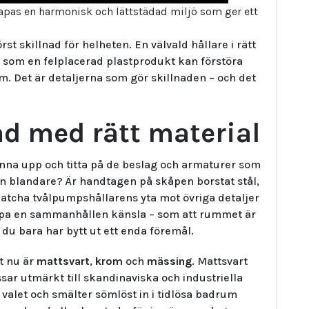
kapas en harmonisk och lättstädad miljö som ger ett
st skillnad för helheten. En välvald hållare i rätt
s som en felplacerad plast­produkt kan förstöra
m. Det är detaljerna som gör skillnaden – och det
åd med rätt material
tanna upp och titta på de beslag och armaturer som
din blandare? Är handtagen på skåpen borstat stål,
atcha tvålpumpshållarens yta mot övriga detaljer
kapa en sammanhållen känsla – som att rummet är
du bara har bytt ut ett enda föremål.
st nu är
mattsvart
,
krom
och
mässing
. Mattsvart
sar utmärkt till skandinaviska och industriella
 valet och smälter sömlöst in i tidlösa badrum