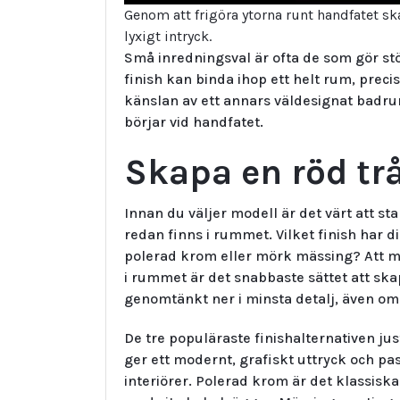
Genom att frigöra ytorna runt handfatet s
lyxigt intryck.
Små inredningsval är ofta de som gör stör
finish kan binda ihop ett helt rum, preci
känslan av ett annars väldesignat badru
börjar vid handfatet.
Skapa en röd tr
Innan du väljer modell är det värt att s
redan finns i rummet. Vilket finish har 
polerad krom eller mörk mässing? Att m
i rummet är det snabbaste sättet att s
genomtänkt ner i minsta detalj, även om 
De tre populäraste finishalternativen ju
ger ett modernt, grafiskt uttryck och pas
interiörer. Polerad krom är det klassiska