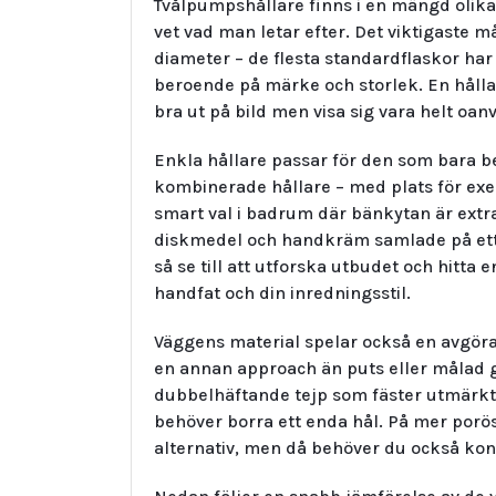
Tvålpumpshållare finns i en mängd olika v
vet vad man letar efter. Det viktigaste m
diameter – de flesta standardflaskor ha
beroende på märke och storlek. En hålla
bra ut på bild men visa sig vara helt o
Enkla hållare passar för den som bara be
kombinerade hållare – med plats för ex
smart val i badrum där bänkytan är extra
diskmedel och handkräm samlade på ett st
så se till att utforska utbudet och hitta
handfat och din inredningsstil.
Väggens material spelar också en avgöran
en annan approach än puts eller målad 
dubbelhäftande tejp som fäster utmärkt p
behöver borra ett enda hål. På mer porös
alternativ, men då behöver du också kont