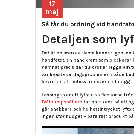
17
maj
Så får du ordning vid handfat
Detaljen som ly
Det är en scen de flesta känner igen: en 
handfatet, en handkräm som blockerar h
hamnat precis där du brukar lägga din te
vanligaste vardagsproblemen i både badr
lösa utan att behöva renovera ett dugg.
Lösningen är att lyfta upp flaskorna frå
Tvålpumpshållare
tar bort kaos på ett ö
går snabbare och helhetsintrycket lyfts 
ingen stor budget – bara rätt produkt på 