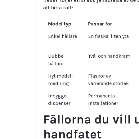
Nedan följer en snabb jämförelse av de v
att hitta rätt:
Modelltyp
Passar för
Enkel hållare
En flaska, liten yta
Dubbel
Tvål och handkräm
hållare
Hyllmodell
Flaskor av
med ring
varierande storlek
Inbyggd
Permanenta
dispenser
installationer
Fällorna du vill
handfatet