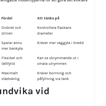
anligaste modelltyperna för att göra det enklare
Fördel
Att tänka på
Diskret och
Kontrollera flaskans
stilren
diameter
Sparar ännu
Kräver mer väggyta i bredd
mer bänkyta
Flexibel och
Kan se skrymmande ut i
lättfylld
smala utrymmen
Maximalt
Kräver borrning och
städvänlig
påfyllning via tank
 undvika vid