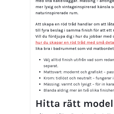
med vita kakelväggar. Mässing – antingen
mer lyxig och vintage­inspirerad känsla 
naturinspirerade rum.
Att skapa en röd tråd handlar om att låt
till fyra beslag i samma finish för att 
Vill du fördjupa dig i hur du jobbar med 
hur du skapar en röd tråd med små deta
lika bra i badrummet som vid matbordet
Välj alltid finish utifrån vad som reda
separat.
Mattsvart: modernt och grafiskt – pas
Krom: tidlöst och neutralt – fungerar i
Mässing: varmt och lyxigt – för in kar
Blanda aldrig mer än två olika finish
Hitta rätt model